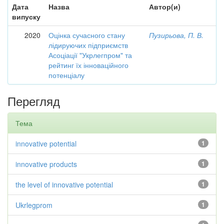
Дата
Назва
Автор(и)
випуску
2020
Оцінка сучасного стану
Пузирьова, П. В.
лідируючих підприємств
Асоціації "Укрлегпром" та
рейтинг їх інноваційного
потенціалу
Перегляд
Тема
innovative potential
1
innovative products
1
the level of innovative potential
1
Ukrlegprom
1