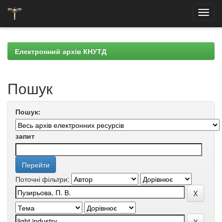
Skip
navigation
Електронний архів КНУТД
Пошук
Пошук:
запит
Поточні фільтри: