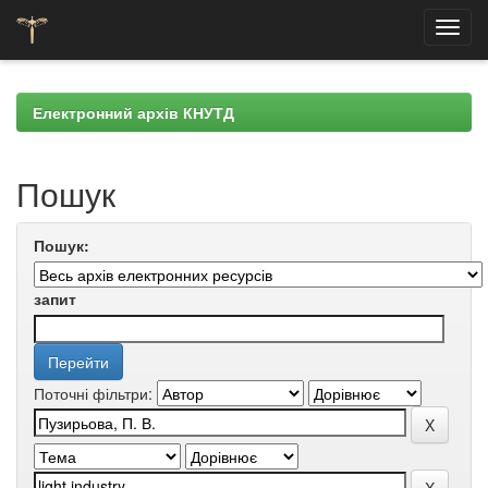
Skip
navigation
Електронний архів КНУТД
Пошук
Пошук:
запит
Поточні фільтри: