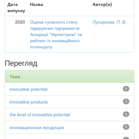
Дата
Назва
Автор(и)
випуску
2020
Оцінка сучасного стану
Пузирьова, П. В.
лідируючих підприємств
Асоціації "Укрлегпром" та
рейтинг їх інноваційного
потенціалу
Перегляд
Тема
innovative potential
1
innovative products
1
the level of innovative potential
1
инновационная продукция
1