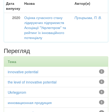
Дата
Назва
Автор(и)
випуску
2020
Оцінка сучасного стану
Пузирьова, П. В.
лідируючих підприємств
Асоціації "Укрлегпром" та
рейтинг їх інноваційного
потенціалу
Перегляд
Тема
innovative potential
1
the level of innovative potential
1
Ukrlegprom
1
инновационная продукция
1