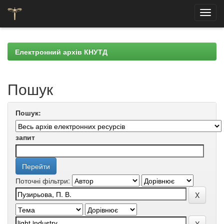
Skip
navigation
Електронний архів КНУТД
Пошук
Пошук:
запит
Поточні фільтри: