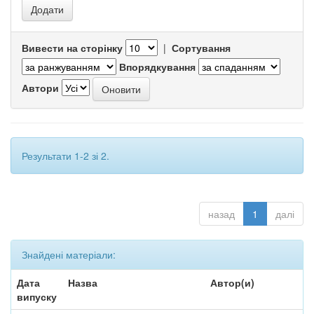
Вивести на сторінку
|
Сортування
Впорядкування
Автори
Результати 1-2 зі 2.
назад
1
далі
Знайдені матеріали:
Дата
Назва
Автор(и)
випуску