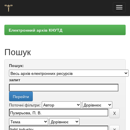
Skip
navigation
Електронний архів КНУТД
Пошук
Пошук:
запит
Поточні фільтри: