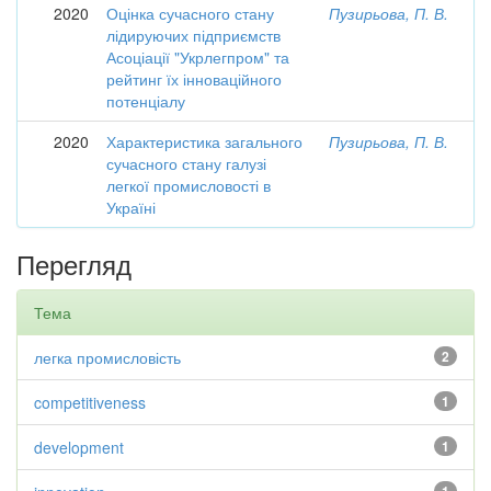
2020
Оцінка сучасного стану
Пузирьова, П. В.
лідируючих підприємств
Асоціації "Укрлегпром" та
рейтинг їх інноваційного
потенціалу
2020
Характеристика загального
Пузирьова, П. В.
сучасного стану галузі
легкої промисловості в
Україні
Перегляд
Тема
легка промисловість
2
competitiveness
1
development
1