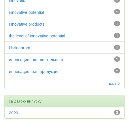
innovation
1
innovative potential
1
innovative products
1
the level of innovative potential
1
Ukrlegprom
1
инновационная деятельность
1
инновационная продукция
1
далі >
за датою випуску
2020
2