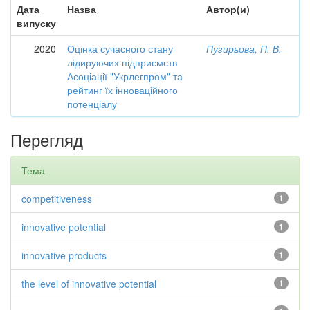
Дата
Назва
Автор(и)
випуску
2020
Оцінка сучасного стану
Пузирьова, П. В.
лідируючих підприємств
Асоціації "Укрлегпром" та
рейтинг їх інноваційного
потенціалу
Перегляд
Тема
competitiveness
1
innovative potential
1
innovative products
1
the level of innovative potential
1