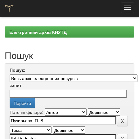
Skip
navigation
Електронний архів КНУТД
Пошук
Пошук:
запит
Поточні фільтри: