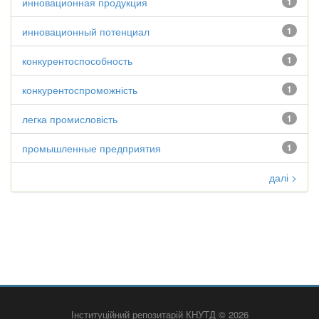
инновационная продукция
1
инновационный потенциал
1
конкурентоспособность
1
конкурентоспроможність
1
легка промисловість
1
промышленные предприятия
1
далі >
Інституційний репозитарій КНУТД © 2026