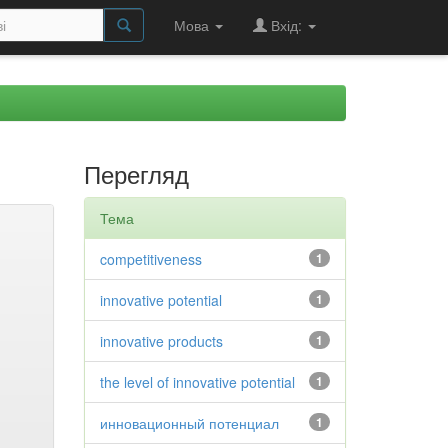
Мова
Вхід:
Перегляд
Тема
competitiveness
1
innovative potential
1
innovative products
1
the level of innovative potential
1
инновационный потенциал
1