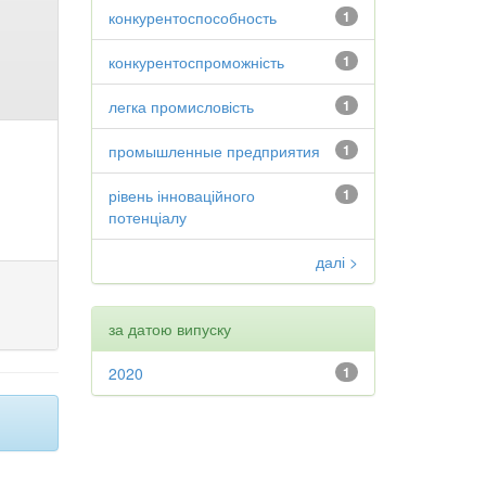
конкурентоспособность
1
конкурентоспроможність
1
легка промисловість
1
промышленные предприятия
1
рівень інноваційного
1
потенціалу
далі >
за датою випуску
2020
1