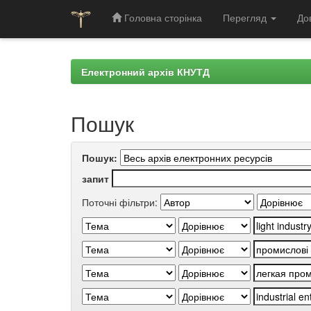
Головна сторінка
Перегляд
До
Skip
navigation
Електронний архів КНУТД
Пошук
Пошук:
запит
Поточні фільтри: