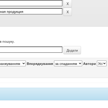
в пошуку.
Впорядкування
Автори