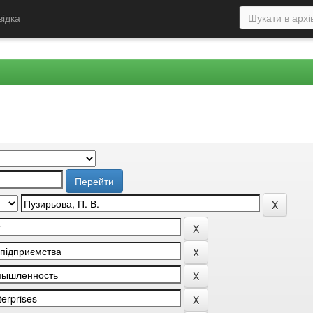
відка