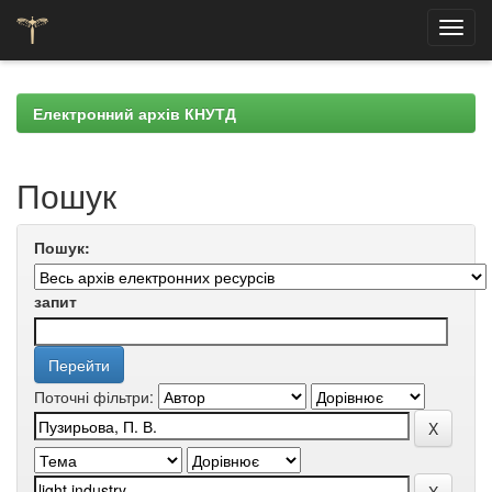
Skip
navigation
Електронний архів КНУТД
Пошук
Пошук:
запит
Поточні фільтри: