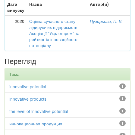
Дата
Назва
Автор(и)
випуску
2020
Оцінка сучасного стану
Пузирьова, П. В.
лідируючих підприємств
Асоціації "Укрлегпром" та
рейтинг їх інноваційного
потенціалу
Перегляд
Тема
innovative potential
1
innovative products
1
the level of innovative potential
1
инновационная продукция
1