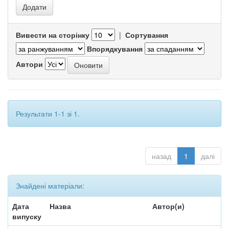
Вивести на сторінку
|
Сортування
Впорядкування
Автори
Результати 1-1 зі 1.
назад
1
далі
Знайдені матеріали:
Дата
Назва
Автор(и)
випуску