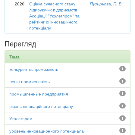
2020
Оцінка сучасного стану
Пузирьова, П. В.
лідируючих підприємств
Асоціації "Укрлегпром" та
рейтинг їх інноваційного
потенціалу
Перегляд
Тема
конкурентоспроможність
1
легка промисловість
1
промышленные предприятия
1
рівень інноваційного потенціалу
1
Укрлегпром
1
уровень инновационного потенциала
1