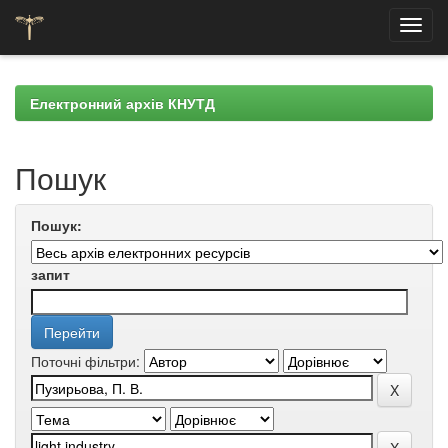
Skip
navigation
Електронний архів КНУТД
Пошук
Пошук:
запит
Поточні фільтри: