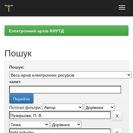
Skip
navigation
Електронний архів КНУТД
Пошук
Пошук:
запит
Поточні фільтри: