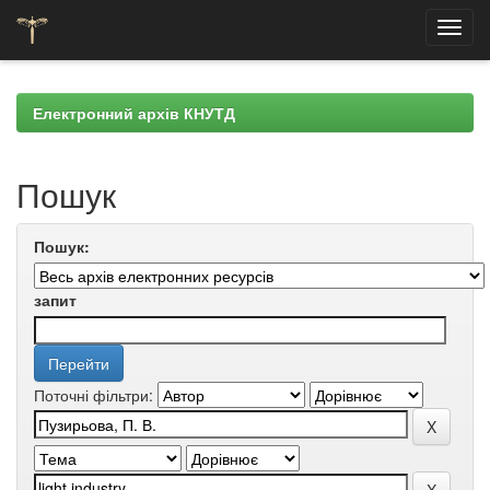
Skip
navigation
Електронний архів КНУТД
Пошук
Пошук:
запит
Поточні фільтри: