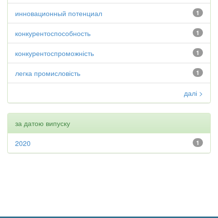
инновационный потенциал
1
конкурентоспособность
1
конкурентоспроможність
1
легка промисловість
1
далі >
за датою випуску
2020
1