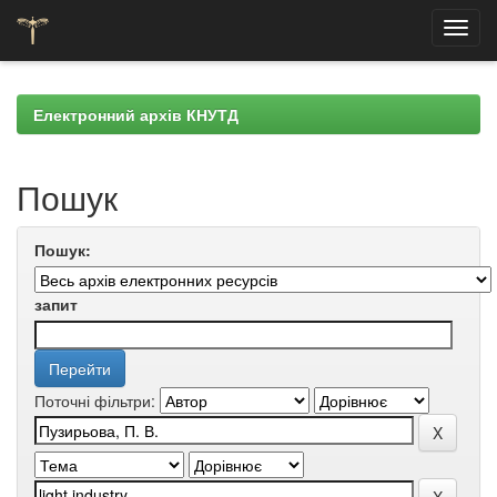
Skip
navigation
Електронний архів КНУТД
Пошук
Пошук:
запит
Поточні фільтри: