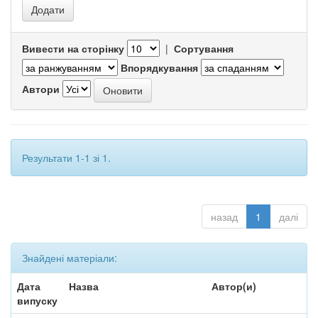
Вивести на сторінку
|
Сортування
Впорядкування
Автори
Результати 1-1 зі 1.
назад
1
далі
Знайдені матеріали:
Дата
Назва
Автор(и)
випуску