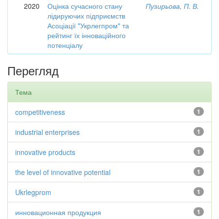
2020
Оцінка сучасного стану
Пузирьова, П. В.
лідируючих підприємств
Асоціації "Укрлегпром" та
рейтинг їх інноваційного
потенціалу
Перегляд
Тема
competitiveness
1
industrial enterprises
1
innovative products
1
the level of innovative potential
1
Ukrlegprom
1
инновационная продукция
1