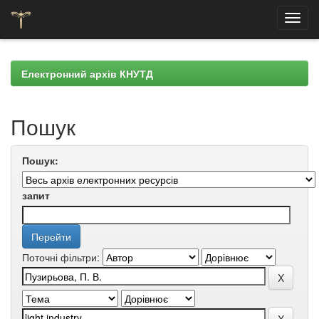
Skip
navigation
Електронний архів КНУТД
Пошук
Пошук:
запит
Поточні фільтри: