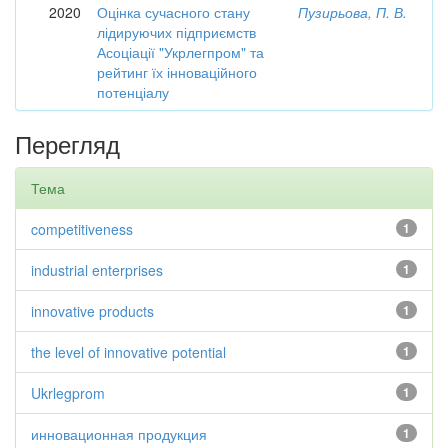
2020
Оцінка сучасного стану
Пузирьова, П. В.
лідируючих підприємств
Асоціації "Укрлегпром" та
рейтинг їх інноваційного
потенціалу
Перегляд
Тема
competitiveness
1
industrial enterprises
1
innovative products
1
the level of innovative potential
1
Ukrlegprom
1
инновационная продукция
1