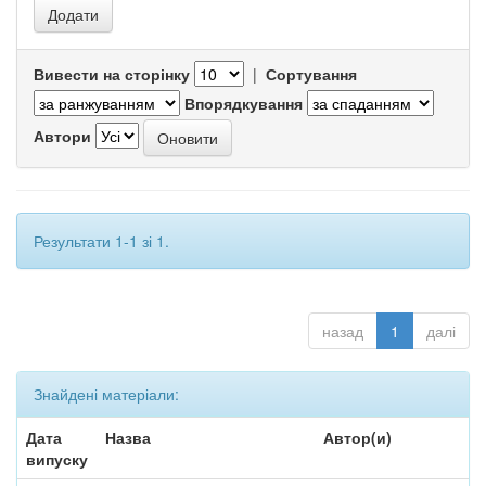
Вивести на сторінку
|
Сортування
Впорядкування
Автори
Результати 1-1 зі 1.
назад
1
далі
Знайдені матеріали:
Дата
Назва
Автор(и)
випуску