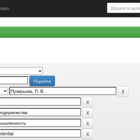
відка