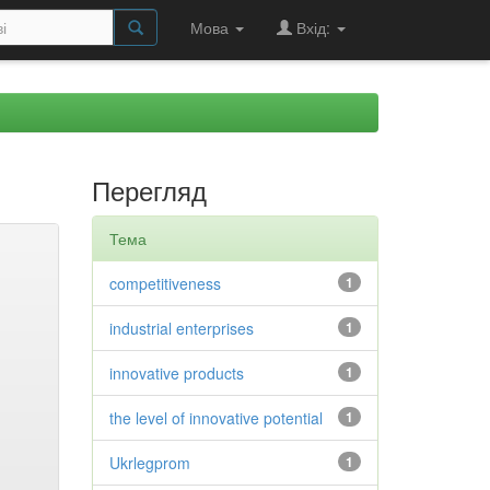
Мова
Вхід:
Перегляд
Тема
competitiveness
1
industrial enterprises
1
innovative products
1
the level of innovative potential
1
Ukrlegprom
1