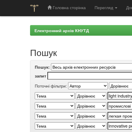
Головна сторінка
Перегляд
До
Skip
navigation
Електронний архів КНУТД
Пошук
Пошук:
запит
Поточні фільтри: