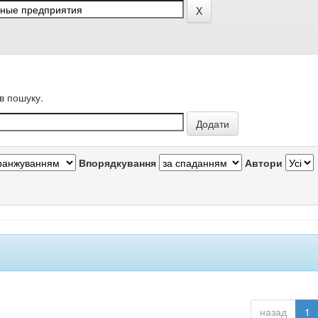
в пошуку.
Впорядкування
Автори
назад
1