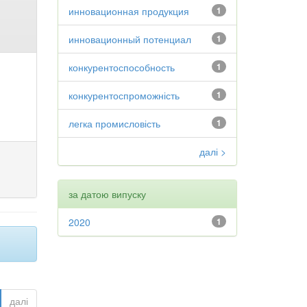
инновационная продукция
1
инновационный потенциал
1
конкурентоспособность
1
конкурентоспроможність
1
легка промисловість
1
далі >
за датою випуску
2020
1
далі