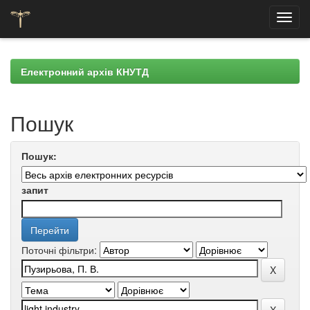
Skip
navigation
Електронний архів КНУТД
Пошук
Пошук:
запит
Поточні фільтри: