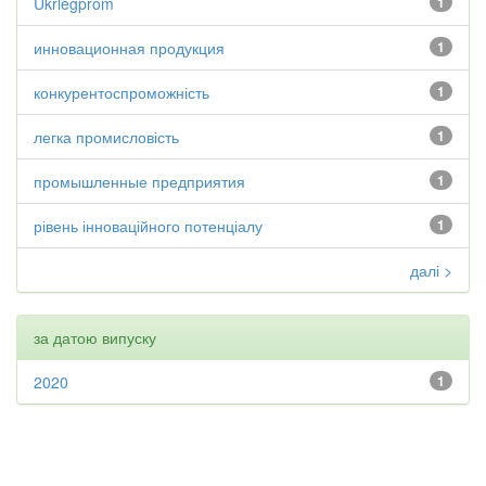
Ukrlegprom
1
инновационная продукция
1
конкурентоспроможність
1
легка промисловість
1
промышленные предприятия
1
рівень інноваційного потенціалу
1
далі >
за датою випуску
2020
1