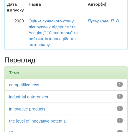
Дата
Назва
Автор(и)
випуску
2020
Оцінка сучасного стану
Пузирьова, П. В.
лідируючих підприємств
Асоціації "Укрлегпром" та
рейтинг їх інноваційного
потенціалу
Перегляд
Тема
competitiveness
1
industrial enterprises
1
innovative products
1
the level of innovative potential
1