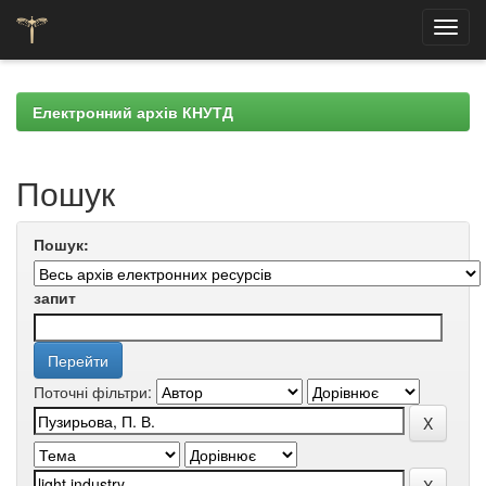
Skip
navigation
Електронний архів КНУТД
Пошук
Пошук:
запит
Поточні фільтри: