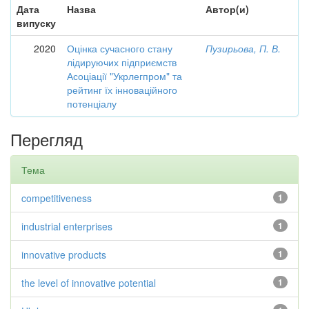
Дата
Назва
Автор(и)
випуску
2020
Оцінка сучасного стану
Пузирьова, П. В.
лідируючих підприємств
Асоціації "Укрлегпром" та
рейтинг їх інноваційного
потенціалу
Перегляд
Тема
competitiveness
1
industrial enterprises
1
innovative products
1
the level of innovative potential
1