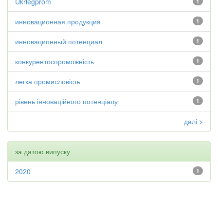
Ukrlegprom
1
инновационная продукция
1
инновационный потенциал
1
конкурентоспроможність
1
легка промисловість
1
рівень інноваційного потенціалу
1
далі >
за датою випуску
2020
1