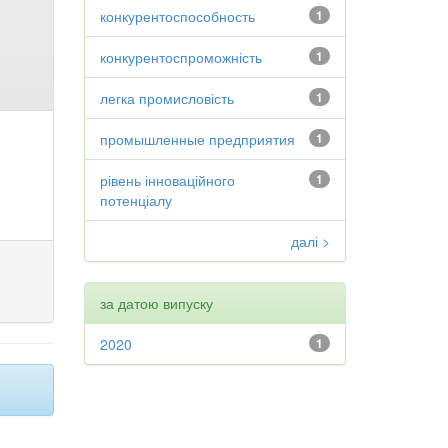
конкурентоспособность
1
конкурентоспроможність
1
легка промисловість
1
промышленные предприятия
1
рівень інноваційного
1
потенціалу
далі >
за датою випуску
2020
1