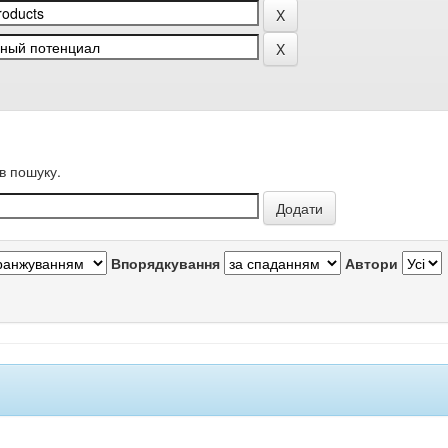
в пошуку.
Впорядкування
Автори