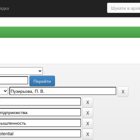
відка