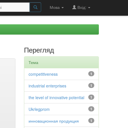
Мова
Вхід:
Перегляд
Тема
competitiveness
1
industrial enterprises
1
the level of innovative potential
1
Ukrlegprom
1
инновационная продукция
1