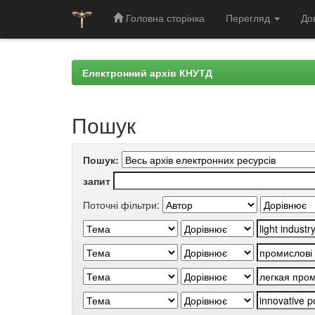
Головна сторінка
Перегляд
До
Skip
navigation
Електронний архів КНУТД
Пошук
Пошук:
запит
Поточні фільтри: