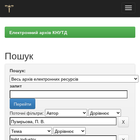
Skip
navigation
Електронний архів КНУТД
Пошук
Пошук:
запит
Поточні фільтри: