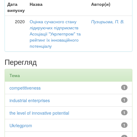
Дата
Назва
Автор(и)
випуску
2020
Оцінка сучасного стану
Пузирьова, П. В.
лідируючих підприємств
Асоціації "Укрлегпром" та
рейтинг їх інноваційного
потенціалу
Перегляд
Тема
competitiveness
1
industrial enterprises
1
the level of innovative potential
1
Ukrlegprom
1