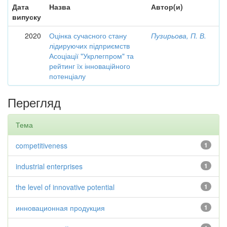
Дата
Назва
Автор(и)
випуску
2020
Оцінка сучасного стану
Пузирьова, П. В.
лідируючих підприємств
Асоціації "Укрлегпром" та
рейтинг їх інноваційного
потенціалу
Перегляд
Тема
competitiveness
1
industrial enterprises
1
the level of innovative potential
1
инновационная продукция
1