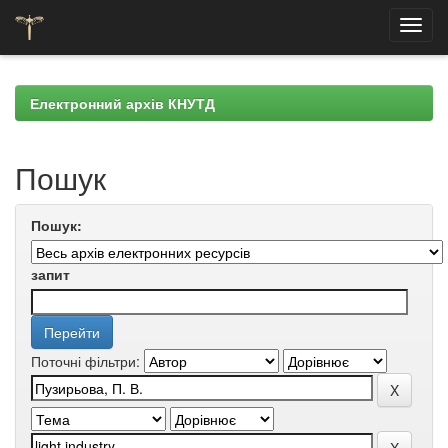
Skip
navigation
Електронний архів КНУТД
Пошук
Пошук:
запит
Поточні фільтри: