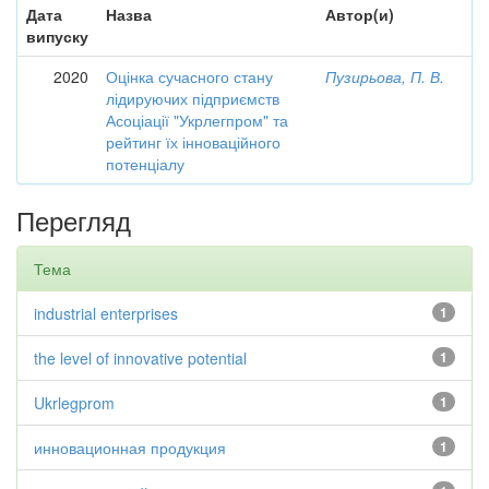
Дата
Назва
Автор(и)
випуску
2020
Оцінка сучасного стану
Пузирьова, П. В.
лідируючих підприємств
Асоціації "Укрлегпром" та
рейтинг їх інноваційного
потенціалу
Перегляд
Тема
industrial enterprises
1
the level of innovative potential
1
Ukrlegprom
1
инновационная продукция
1