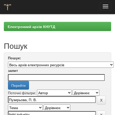
Skip
navigation
Електронний архів КНУТД
Пошук
Пошук:
запит
Поточні фільтри: