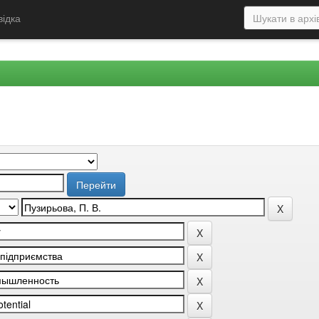
відка