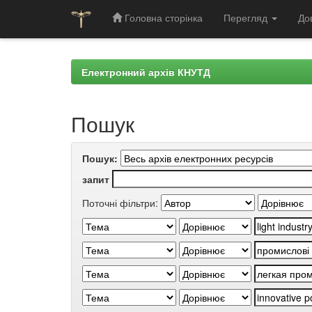
Головна сторінка
Перегляд
До
Skip
navigation
Електронний архів КНУТД
Пошук
Пошук:
запит
Поточні фільтри: