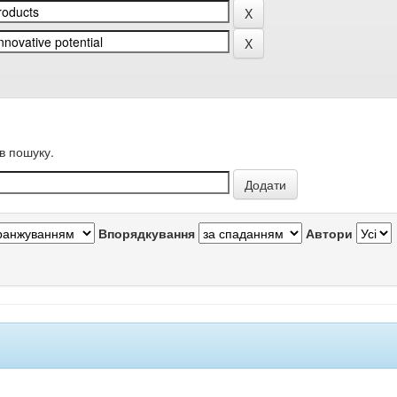
в пошуку.
Впорядкування
Автори