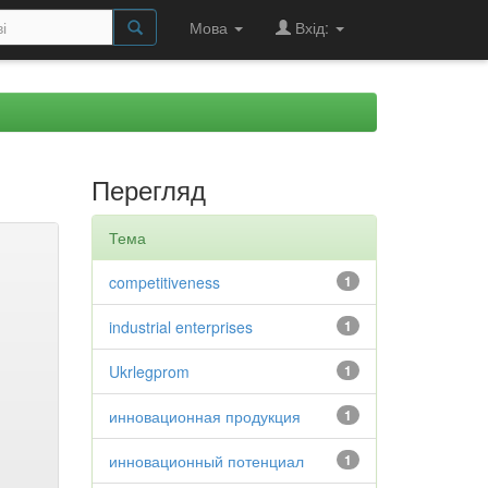
Мова
Вхід:
Перегляд
Тема
competitiveness
1
industrial enterprises
1
Ukrlegprom
1
инновационная продукция
1
инновационный потенциал
1