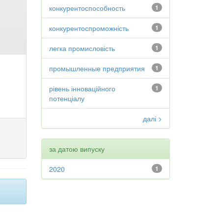
конкурентоспособность
1
конкурентоспроможність
1
легка промисловість
1
промышленные предприятия
1
рівень інноваційного
1
потенціалу
далі >
за датою випуску
2020
1