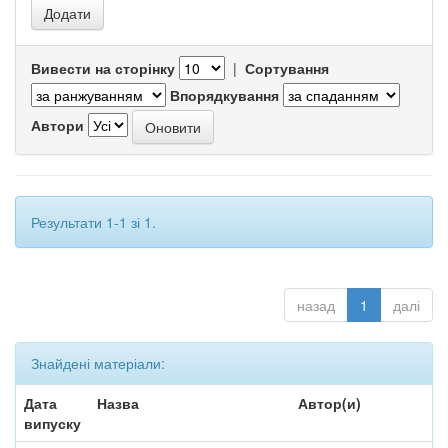
Вивести на сторінку
|
Сортування
Впорядкування
Автори
Результати 1-1 зі 1.
назад
1
далі
Знайдені матеріали:
Дата
Назва
Автор(и)
випуску