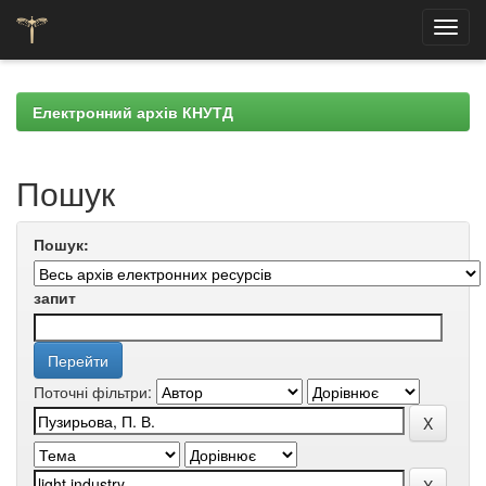
Skip
navigation
Електронний архів КНУТД
Пошук
Пошук:
запит
Поточні фільтри: