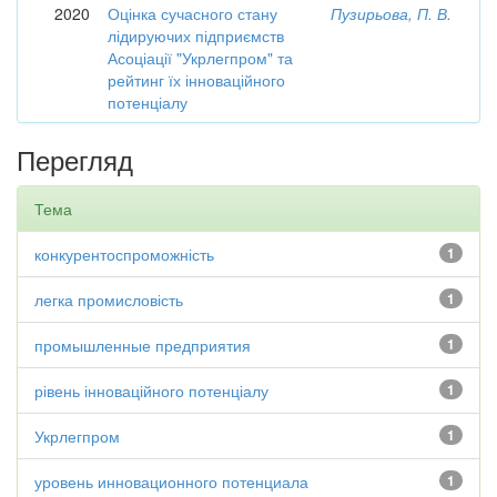
2020
Оцінка сучасного стану
Пузирьова, П. В.
лідируючих підприємств
Асоціації "Укрлегпром" та
рейтинг їх інноваційного
потенціалу
Перегляд
Тема
конкурентоспроможність
1
легка промисловість
1
промышленные предприятия
1
рівень інноваційного потенціалу
1
Укрлегпром
1
уровень инновационного потенциала
1