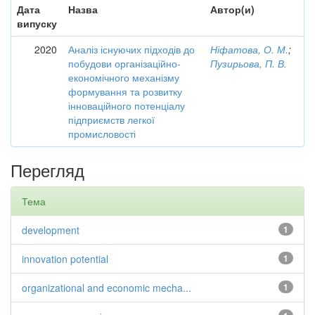
Дата
Назва
Автор(и)
випуску
2020
Аналіз існуючих підходів до
Ніфатова, О. М.
;
побудови організаційно-
Пузирьова, П. В.
економічного механізму
формування та розвитку
інноваційного потенціалу
підприємств легкої
промисловості
Перегляд
Тема
development
1
innovation potential
1
organizational and economic mecha...
1