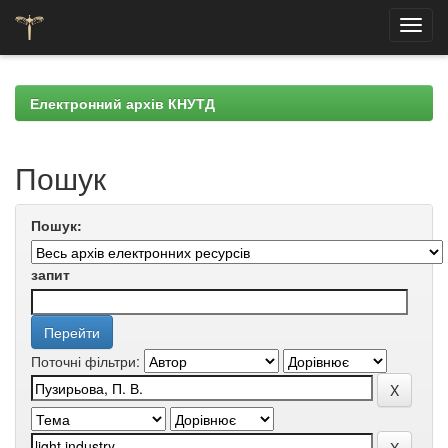
Skip
navigation
Електронний архів КНУТД
Пошук
Пошук:
запит
Поточні фільтри: