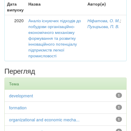
Дата
Назва
Автор(и)
випуску
2020
Аналіз існуючих підходів до
Ніфатова, О. М.
;
побудови організаційно-
Пузирьова, П. В.
економічного механізму
формування та розвитку
інноваційного потенціалу
підприємств легкої
промисловості
Перегляд
Тема
development
1
formation
1
organizational and economic mecha...
1