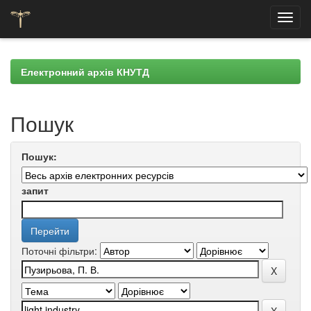
Skip
navigation
Електронний архів КНУТД
Пошук
Пошук:
запит
Поточні фільтри: