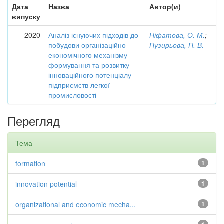
Дата
Назва
Автор(и)
випуску
2020
Аналіз існуючих підходів до
Ніфатова, О. М.
;
побудови організаційно-
Пузирьова, П. В.
економічного механізму
формування та розвитку
інноваційного потенціалу
підприємств легкої
промисловості
Перегляд
Тема
formation
1
innovation potential
1
organizational and economic mecha...
1