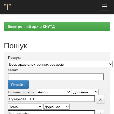
Skip
navigation
Електронний архів КНУТД
Пошук
Пошук:
запит
Поточні фільтри: