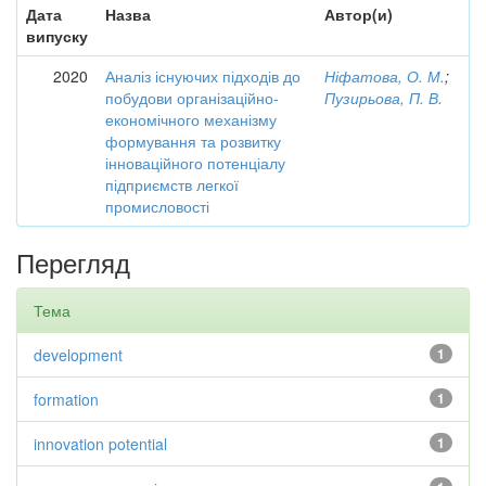
Дата
Назва
Автор(и)
випуску
2020
Аналіз існуючих підходів до
Ніфатова, О. М.
;
побудови організаційно-
Пузирьова, П. В.
економічного механізму
формування та розвитку
інноваційного потенціалу
підприємств легкої
промисловості
Перегляд
Тема
development
1
formation
1
innovation potential
1