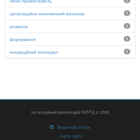
легка промисловість
1
організаційно-економічний механізм
1
розвиток
1
формування
1
інноваційний потенціал
1
Інституційний репозитарій КНУТД © 2026
Зворотний зв’язок
Карта сайту