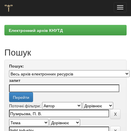
Skip
navigation
Електронний архів КНУТД
Пошук
Пошук:
запит
Поточні фільтри: