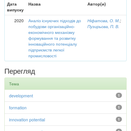
Дата
Назва
Автор(и)
випуску
2020
Аналіз існуючих підходів до
Ніфатова, О. М.
;
побудови організаційно-
Пузирьова, П. В.
економічного механізму
формування та розвитку
інноваційного потенціалу
підприємств легкої
промисловості
Перегляд
Тема
development
1
formation
1
innovation potential
1