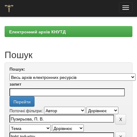
Skip
navigation
Електронний архів КНУТД
Пошук
Пошук:
запит
Поточні фільтри: