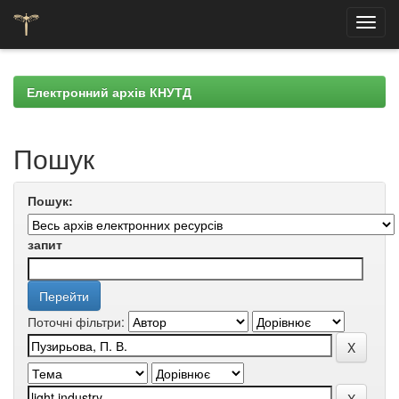
Skip
navigation
Електронний архів КНУТД
Пошук
Пошук:
запит
Поточні фільтри: