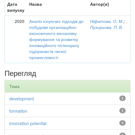
Дата
Назва
Автор(и)
випуску
2020
Аналіз існуючих підходів до
Ніфатова, О. М.
;
побудови організаційно-
Пузирьова, П. В.
економічного механізму
формування та розвитку
інноваційного потенціалу
підприємств легкої
промисловості
Перегляд
Тема
development
1
formation
1
innovation potential
1