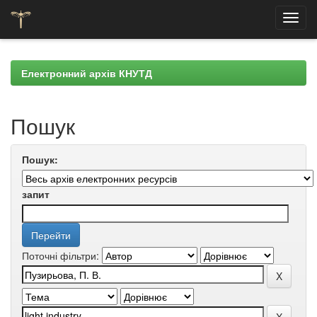
Skip
navigation
Електронний архів КНУТД
Пошук
Пошук:
запит
Поточні фільтри: