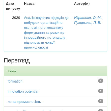
Дата
Назва
Автор(и)
випуску
2020
Аналіз існуючих підходів до
Ніфатова, О. М.
;
побудови організаційно-
Пузирьова, П. В.
економічного механізму
формування та розвитку
інноваційного потенціалу
підприємств легкої
промисловості
Перегляд
Тема
formation
1
innovation potential
1
легка промисловість
1