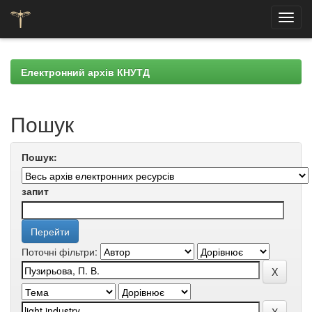
Skip
navigation
Електронний архів КНУТД
Пошук
Пошук:
запит
Поточні фільтри: