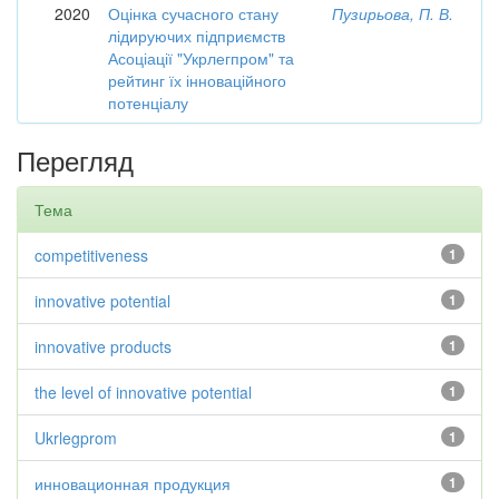
2020
Оцінка сучасного стану
Пузирьова, П. В.
лідируючих підприємств
Асоціації "Укрлегпром" та
рейтинг їх інноваційного
потенціалу
Перегляд
Тема
competitiveness
1
innovative potential
1
innovative products
1
the level of innovative potential
1
Ukrlegprom
1
инновационная продукция
1