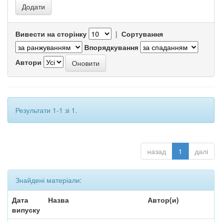
Вивести на сторінку
|
Сортування
Впорядкування
Автори
Результати 1-1 зі 1.
назад
1
далі
Знайдені матеріали:
Дата
Назва
Автор(и)
випуску