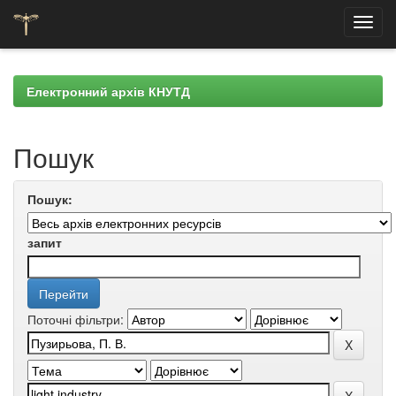
Skip
navigation
Електронний архів КНУТД
Пошук
Пошук:
запит
Поточні фільтри: