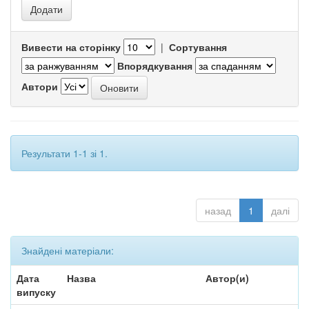
Вивести на сторінку
|
Сортування
Впорядкування
Автори
Результати 1-1 зі 1.
назад
1
далі
Знайдені матеріали:
Дата
Назва
Автор(и)
випуску