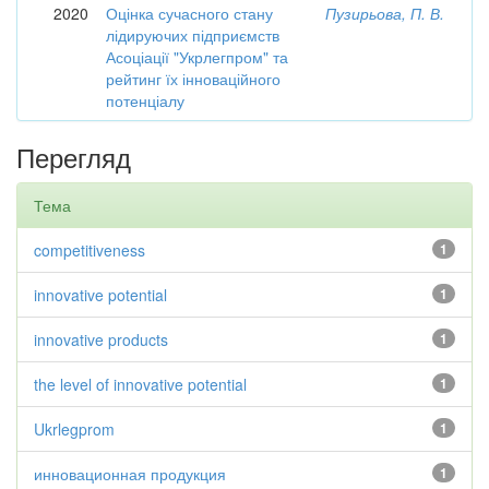
2020
Оцінка сучасного стану
Пузирьова, П. В.
лідируючих підприємств
Асоціації "Укрлегпром" та
рейтинг їх інноваційного
потенціалу
Перегляд
Тема
competitiveness
1
innovative potential
1
innovative products
1
the level of innovative potential
1
Ukrlegprom
1
инновационная продукция
1