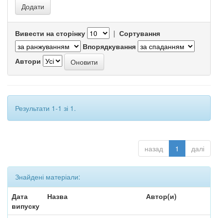
Вивести на сторінку
|
Сортування
Впорядкування
Автори
Результати 1-1 зі 1.
назад
1
далі
Знайдені матеріали:
Дата
Назва
Автор(и)
випуску