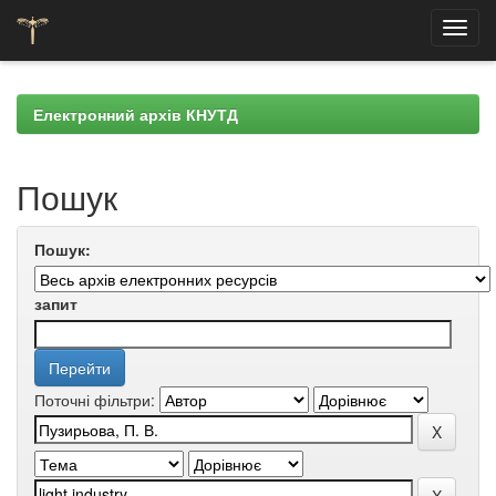
Skip
navigation
Електронний архів КНУТД
Пошук
Пошук:
запит
Поточні фільтри: