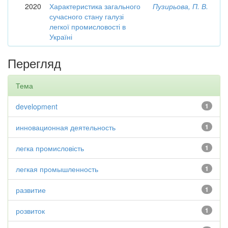
2020
Характеристика загального
Пузирьова, П. В.
сучасного стану галузі
легкої промисловості в
Україні
Перегляд
Тема
development
1
инновационная деятельность
1
легка промисловість
1
легкая промышленность
1
развитие
1
розвиток
1