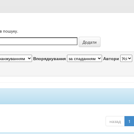
в пошуку.
Впорядкування
Автори
назад
1