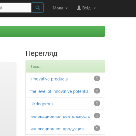
Мова
Вхід:
Перегляд
Тема
innovative products
1
the level of innovative potential
1
Ukrlegprom
1
инновационная деятельность
1
инновационная продукция
1