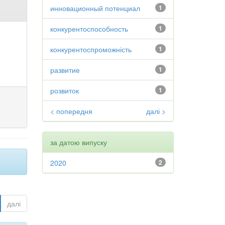
инновационный потенциал
1
конкурентоспособность
1
конкурентоспроможність
1
развитие
1
розвиток
1
< попередня
далі >
за датою випуску
2020
2
далі