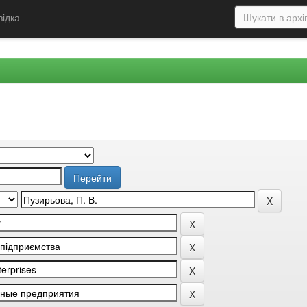
відка