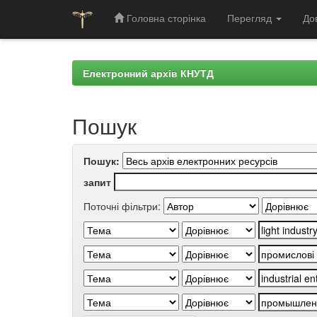
Головна сторінка
Перегляд
До
Skip
navigation
Електронний архів КНУТД
Пошук
Пошук:
запит
Поточні фільтри: