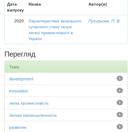
Дата
Назва
Автор(и)
випуску
2020
Характеристика загального
Пузирьова, П. В.
сучасного стану галузі
легкої промисловості в
Україні
Перегляд
Тема
development
1
innovation
1
легка промисловість
1
легкая промышленность
1
развитие
1