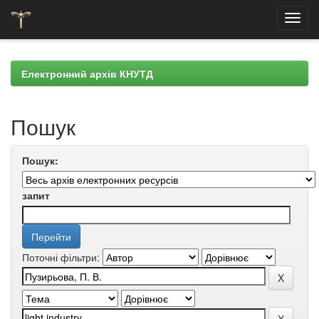
Skip
navigation
Електронний архів КНУТД
Пошук
Пошук:
запит
Поточні фільтри: