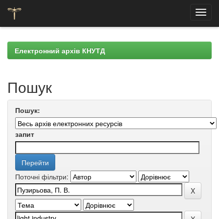
Skip
navigation
Електронний архів КНУТД
Пошук
Пошук:
запит
Поточні фільтри: