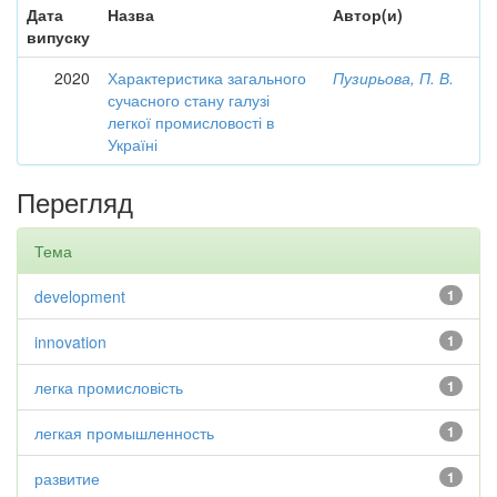
Дата
Назва
Автор(и)
випуску
2020
Характеристика загального
Пузирьова, П. В.
сучасного стану галузі
легкої промисловості в
Україні
Перегляд
Тема
development
1
innovation
1
легка промисловість
1
легкая промышленность
1
развитие
1