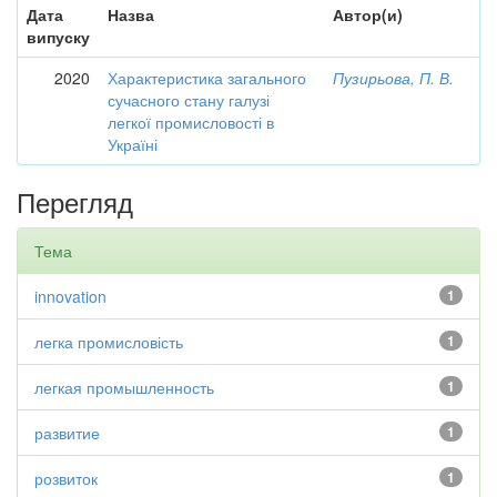
Дата
Назва
Автор(и)
випуску
2020
Характеристика загального
Пузирьова, П. В.
сучасного стану галузі
легкої промисловості в
Україні
Перегляд
Тема
innovation
1
легка промисловість
1
легкая промышленность
1
развитие
1
розвиток
1