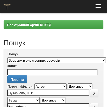
Skip
navigation
Електронний архів КНУТД
Пошук
Пошук:
запит
Поточні фільтри: