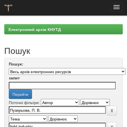
Skip
navigation
Електронний архів КНУТД
Пошук
Пошук:
запит
Поточні фільтри: