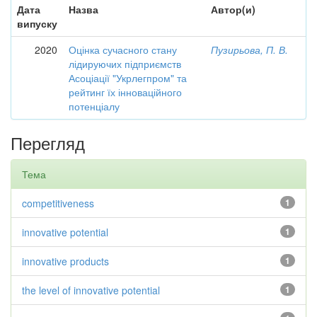
Дата
Назва
Автор(и)
випуску
2020
Оцінка сучасного стану
Пузирьова, П. В.
лідируючих підприємств
Асоціації "Укрлегпром" та
рейтинг їх інноваційного
потенціалу
Перегляд
Тема
competitiveness
1
innovative potential
1
innovative products
1
the level of innovative potential
1