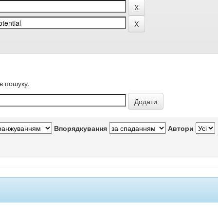
в пошуку.
Впорядкування
Автори