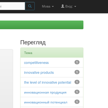
Мова
Вхід:
Перегляд
Тема
competitiveness
1
innovative products
1
the level of innovative potential
1
инновационная продукция
1
инновационный потенциал
1