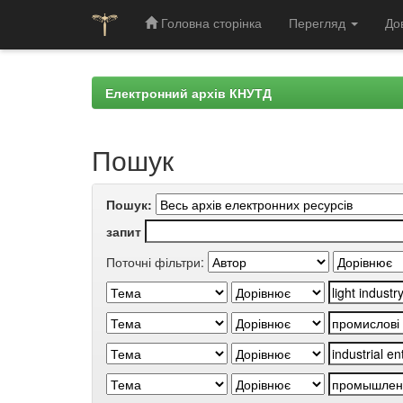
Головна сторінка
Перегляд
До
Skip
navigation
Електронний архів КНУТД
Пошук
Пошук:
запит
Поточні фільтри: