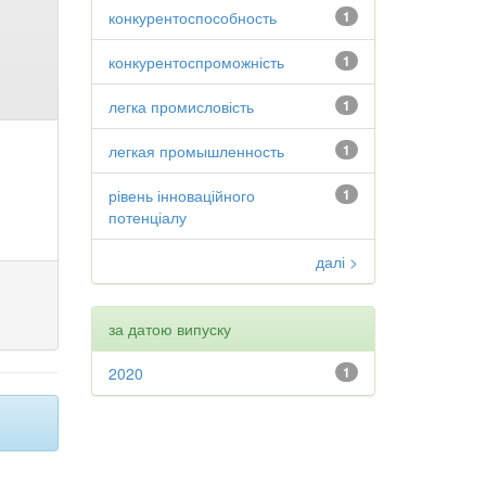
конкурентоспособность
1
конкурентоспроможність
1
легка промисловість
1
легкая промышленность
1
рівень інноваційного
1
потенціалу
далі >
за датою випуску
2020
1