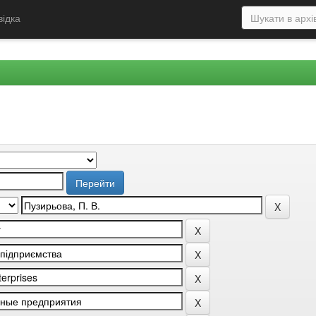
відка