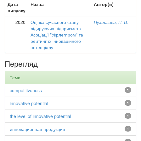
Дата
Назва
Автор(и)
випуску
2020
Оцінка сучасного стану
Пузирьова, П. В.
лідируючих підприємств
Асоціації "Укрлегпром" та
рейтинг їх інноваційного
потенціалу
Перегляд
Тема
competitiveness
1
innovative potential
1
the level of innovative potential
1
инновационная продукция
1