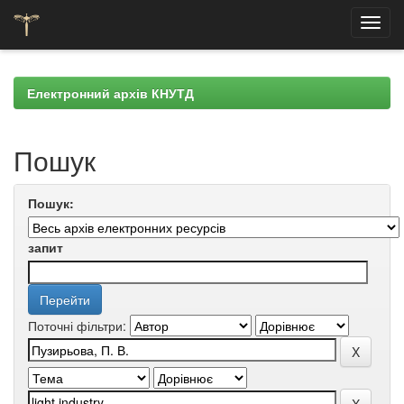
Skip
navigation
Електронний архів КНУТД
Пошук
Пошук:
запит
Поточні фільтри: