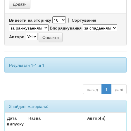
Вивести на сторінку
|
Сортування
Впорядкування
Автори
Результати 1-1 зі 1.
назад
1
далі
Знайдені матеріали:
Дата
Назва
Автор(и)
випуску