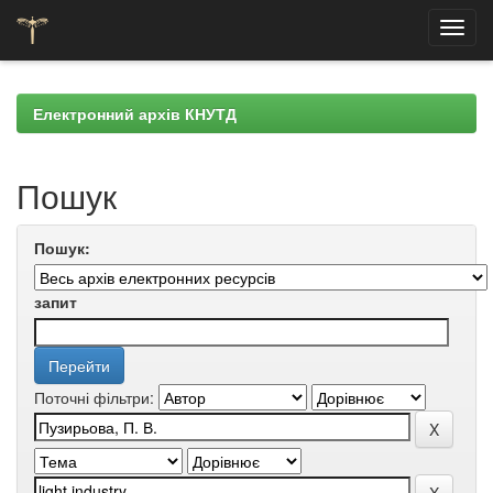
Skip
navigation
Електронний архів КНУТД
Пошук
Пошук:
запит
Поточні фільтри: