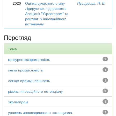
2020
Оцінка сучасного стану
Пузирьова, П. В.
лідируючих підприємств
Асоціації "Укрлегпром" та
рейтинг їх інноваційного
потенціалу
Перегляд
Тема
конкурентоспроможність
1
легка промисловість
1
легкая промышленность
1
рівень інноваційного потенціалу
1
Укрлегпром
1
уровень инновационного потенциала
1