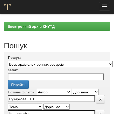
Skip
navigation
Електронний архів КНУТД
Пошук
Пошук:
запит
Поточні фільтри: