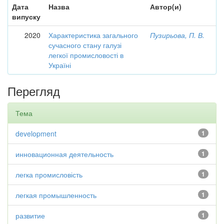
Дата
Назва
Автор(и)
випуску
2020
Характеристика загального
Пузирьова, П. В.
сучасного стану галузі
легкої промисловості в
Україні
Перегляд
Тема
development
1
инновационная деятельность
1
легка промисловість
1
легкая промышленность
1
развитие
1