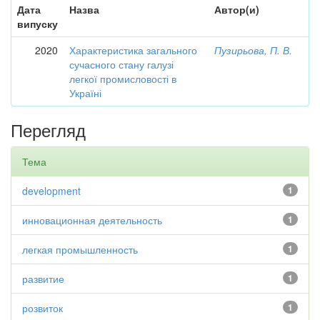
Дата
Назва
Автор(и)
випуску
2020
Характеристика загального
Пузирьова, П. В.
сучасного стану галузі
легкої промисловості в
Україні
Перегляд
Тема
development
1
инновационная деятельность
1
легкая промышленность
1
развитие
1
розвиток
1