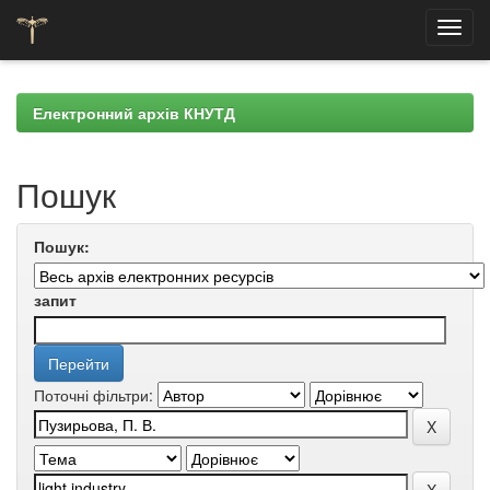
Skip
navigation
Електронний архів КНУТД
Пошук
Пошук:
запит
Поточні фільтри: