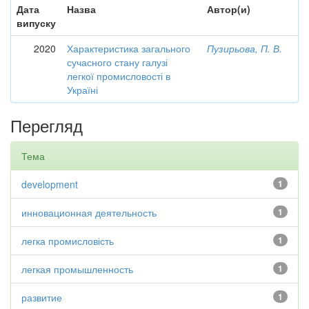
Дата
Назва
Автор(и)
випуску
2020
Характеристика загального
Пузирьова, П. В.
сучасного стану галузі
легкої промисловості в
Україні
Перегляд
Тема
development
1
инновационная деятельность
1
легка промисловість
1
легкая промышленность
1
развитие
1