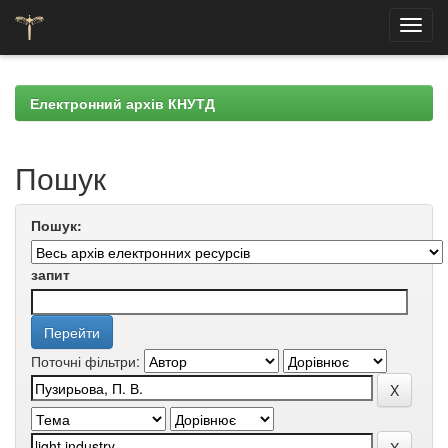
Skip
navigation
Електронний архів КНУТД
Пошук
Пошук:
запит
Поточні фільтри: