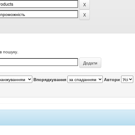
в пошуку.
Впорядкування
Автори