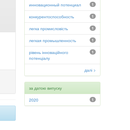
инновационный потенциал
1
конкурентоспособность
1
легка промисловість
1
легкая промышленность
1
рівень інноваційного
1
потенціалу
далі >
за датою випуску
2020
1