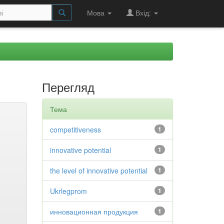
Мова
Вхід:
Перегляд
Тема
competitiveness
1
innovative potential
1
the level of innovative potential
1
Ukrlegprom
1
инновационная продукция
1