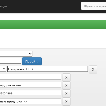
відка