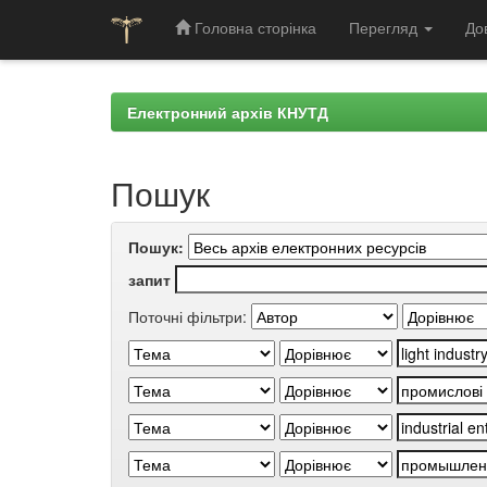
Головна сторінка
Перегляд
До
Skip
navigation
Електронний архів КНУТД
Пошук
Пошук:
запит
Поточні фільтри: