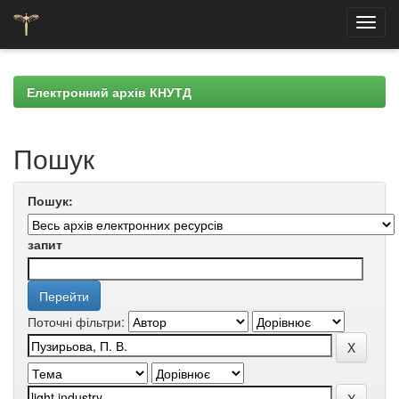
Skip
navigation
Електронний архів КНУТД
Пошук
Пошук:
запит
Поточні фільтри: