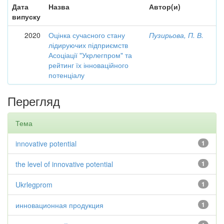
Дата
Назва
Автор(и)
випуску
2020
Оцінка сучасного стану
Пузирьова, П. В.
лідируючих підприємств
Асоціації "Укрлегпром" та
рейтинг їх інноваційного
потенціалу
Перегляд
Тема
innovative potential
1
the level of innovative potential
1
Ukrlegprom
1
инновационная продукция
1