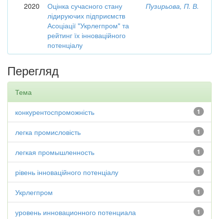
2020
Оцінка сучасного стану
Пузирьова, П. В.
лідируючих підприємств
Асоціації "Укрлегпром" та
рейтинг їх інноваційного
потенціалу
Перегляд
Тема
конкурентоспроможність
1
легка промисловість
1
легкая промышленность
1
рівень інноваційного потенціалу
1
Укрлегпром
1
уровень инновационного потенциала
1