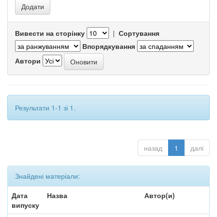
Вивести на сторінку
|
Сортування
Впорядкування
Автори
Результати 1-1 зі 1.
назад
1
далі
Знайдені матеріали:
Дата
Назва
Автор(и)
випуску