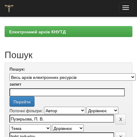
Skip
navigation
Електронний архів КНУТД
Пошук
Пошук:
запит
Поточні фільтри: