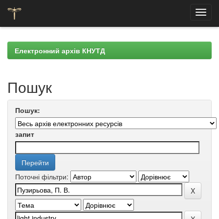
Skip
navigation
Електронний архів КНУТД
Пошук
Пошук:
запит
Поточні фільтри: