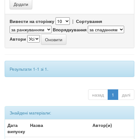
Вивести на сторінку
|
Сортування
Впорядкування
Автори
Результати 1-1 зі 1.
назад
1
далі
Знайдені матеріали:
Дата
Назва
Автор(и)
випуску