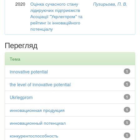
2020
Оцінка сучасного стану
Пузирьова, П. В.
лідируючих підприємств
Асоціації "Укрлегпром" та
рейтинг їх інноваційного
потенціалу
Перегляд
Тема
innovative potential
1
the level of innovative potential
1
Ukrlegprom
1
инновационная продукция
1
инновационный потенциал
1
конкурентоспособность
1