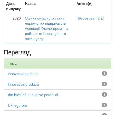
Дата
Назва
Автор(и)
випуску
2020
Оцінка сучасного стану
Пузирьова, П. В.
лідируючих підприємств
Асоціації "Укрлегпром" та
рейтинг їх інноваційного
потенціалу
Перегляд
Тема
innovative potential
1
innovative products
1
the level of innovative potential
1
Ukrlegprom
1