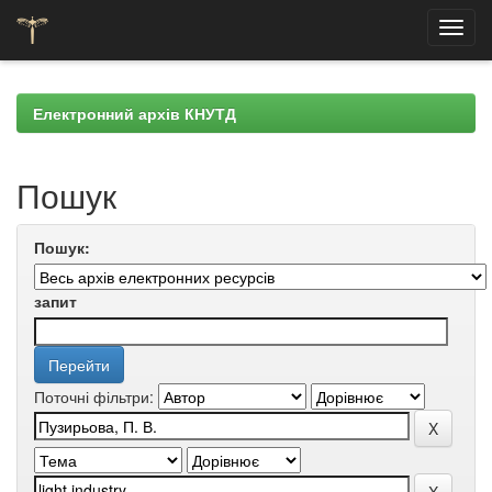
Skip
navigation
Електронний архів КНУТД
Пошук
Пошук:
запит
Поточні фільтри: