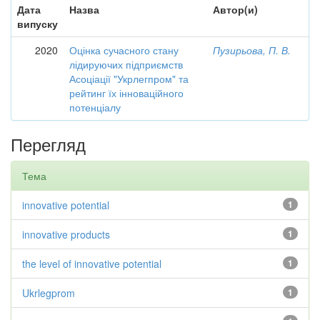
Дата
Назва
Автор(и)
випуску
2020
Оцінка сучасного стану
Пузирьова, П. В.
лідируючих підприємств
Асоціації "Укрлегпром" та
рейтинг їх інноваційного
потенціалу
Перегляд
Тема
innovative potential
1
innovative products
1
the level of innovative potential
1
Ukrlegprom
1