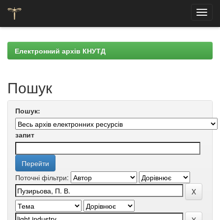
Skip
navigation
Електронний архів КНУТД
Пошук
Пошук:
запит
Поточні фільтри: