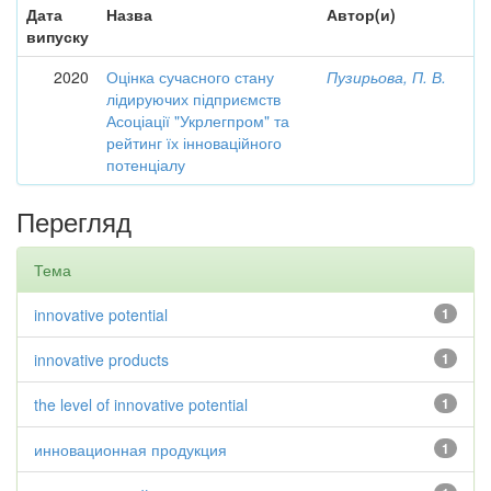
Дата
Назва
Автор(и)
випуску
2020
Оцінка сучасного стану
Пузирьова, П. В.
лідируючих підприємств
Асоціації "Укрлегпром" та
рейтинг їх інноваційного
потенціалу
Перегляд
Тема
innovative potential
1
innovative products
1
the level of innovative potential
1
инновационная продукция
1