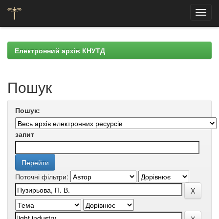
Skip
navigation
Електронний архів КНУТД
Пошук
Пошук:
запит
Поточні фільтри: