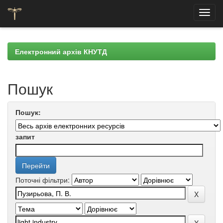
Skip
navigation
Електронний архів КНУТД
Пошук
Пошук:
запит
Поточні фільтри: