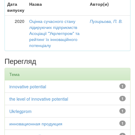
Дата
Назва
Автор(и)
випуску
2020
Оцінка сучасного стану
Пузирьова, П. В.
лідируючих підприємств
Асоціації "Укрлегпром" та
рейтинг їх інноваційного
потенціалу
Перегляд
Тема
innovative potential
1
the level of innovative potential
1
Ukrlegprom
1
инновационная продукция
1